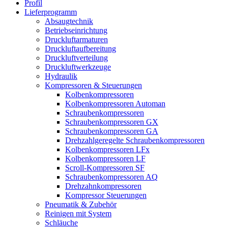
Profil
Lieferprogramm
Absaugtechnik
Betriebseinrichtung
Druckluftarmaturen
Druckluftaufbereitung
Druckluftverteilung
Druckluftwerkzeuge
Hydraulik
Kompressoren & Steuerungen
Kolbenkompressoren
Kolbenkompressoren Automan
Schraubenkompressoren
Schraubenkompressoren GX
Schraubenkompressoren GA
Drehzahlgeregelte Schraubenkompressoren
Kolbenkompressoren LFx
Kolbenkompressoren LF
Scroll-Kompressoren SF
Schraubenkompressoren AQ
Drehzahnkompressoren
Kompressor Steuerungen
Pneumatik & Zubehör
Reinigen mit System
Schläuche