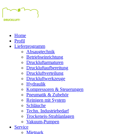
Home
Profil
Lieferprogramm
Absaugtechnik
Betriebseinrichtung
Druckluftarmaturen
Druckluftaufbereitung
Druckluftverteilung
Druckluftwerkzeuge
Hydraulik
Kompressoren & Steuerungen
Pneumatik & Zubehör
Reinigen mit System
Schläuche
Techn. Industriebedarf
Trockeneis-Strahlanlagen
Vakuum-Pumpen
Service
Mietpark