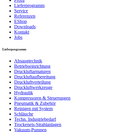
Profil
Lieferprogramm
Service
Referenzen
EShop
Downloads
Kontakt
Jobs
Lieferprogramm
Absaugtechnik
Betriebseinrichtung
Druckluftarmaturen
Druckluftaufbereitung
Druckluftverteilung
Druckluftwerkzeuge
Hydraulik
Kompressoren & Steuerungen
Pneumatik & Zubehör
Reinigen mit System
Schläuche
Techn. Industriebedarf
Trockeneis-Strahlanlagen
Vakuum-Pumpen