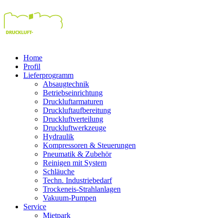
Home
Profil
Lieferprogramm
Absaugtechnik
Betriebseinrichtung
Druckluftarmaturen
Druckluftaufbereitung
Druckluftverteilung
Druckluftwerkzeuge
Hydraulik
Kompressoren & Steuerungen
Pneumatik & Zubehör
Reinigen mit System
Schläuche
Techn. Industriebedarf
Trockeneis-Strahlanlagen
Vakuum-Pumpen
Service
Mietpark