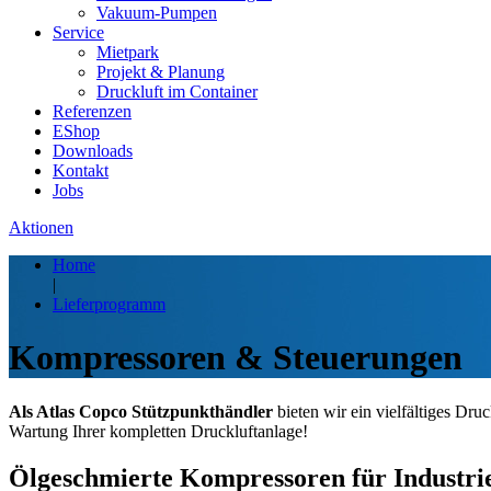
Vakuum-Pumpen
Service
Mietpark
Projekt & Planung
Druckluft im Container
Referenzen
EShop
Downloads
Kontakt
Jobs
Aktionen
Home
|
Lieferprogramm
Kompressoren & Steuerungen
Als Atlas Copco Stützpunkthändler
bieten wir ein vielfältiges Dru
Wartung Ihrer kompletten Druckluftanlage!
Ölgeschmierte Kompressoren für Industr