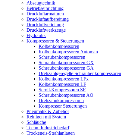
Absaugtechnik
Betriebseinrichtung
Druckluftarmaturen
Druckluftaufbereitung
Druckluftverteilung
Druckluftwerkzeuge
Hydraulik
Kompressoren & Steuerungen
Kolbenkompressoren
Kolbenkompressoren Automan
Schraubenkompressoren
Schraubenkompressoren GX
Schraubenkompressoren GA
Drehzahlgeregelte Schraubenkompressoren
Kolbenkompressoren LFx
Kolbenkompressoren LF
Scroll-Kompressoren SF
Schraubenkompressoren AQ
Drehzahnkompressoren
Kompressor Steuerungen
Pneumatik & Zubehör
Reinigen mit System
Schläuche
Techn. Industriebedarf
Trockeneis-Strahlanlagen