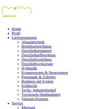
Home
Profil
Lieferprogramm
Absaugtechnik
Betriebseinrichtung
Druckluftarmaturen
Druckluftaufbereitung
Druckluftverteilung
Druckluftwerkzeuge
Hydraulik
Kompressoren & Steuerungen
Pneumatik & Zubehör
Reinigen mit System
Schläuche
Techn. Industriebedarf
Trockeneis-Strahlanlagen
Vakuum-Pumpen
Service
Mietpark