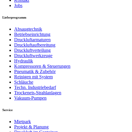
Kontakt
Jobs
Lieferprogramm
Absaugtechnik
Betriebseinrichtung
Druckluftarmaturen
Druckluftaufbereitung
Druckluftverteilung
Druckluftwerkzeuge
Hydraulik
Kompressoren & Steuerungen
Pneumatik & Zubehör
Reinigen mit System
Schläuche
Techn. Industriebedarf
Trockeneis-Strahlanlagen
Vakuum-Pumpen
Service
Mietpark
Projekt & Planung