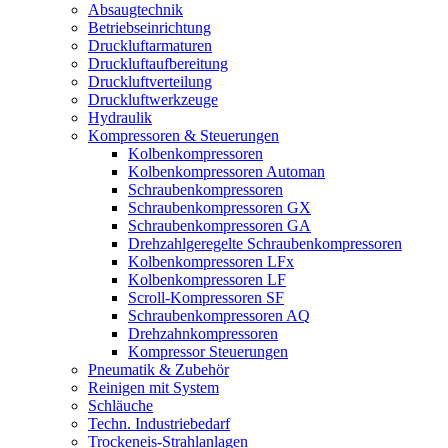
Absaugtechnik
Betriebseinrichtung
Druckluftarmaturen
Druckluftaufbereitung
Druckluftverteilung
Druckluftwerkzeuge
Hydraulik
Kompressoren & Steuerungen
Kolbenkompressoren
Kolbenkompressoren Automan
Schraubenkompressoren
Schraubenkompressoren GX
Schraubenkompressoren GA
Drehzahlgeregelte Schraubenkompressoren
Kolbenkompressoren LFx
Kolbenkompressoren LF
Scroll-Kompressoren SF
Schraubenkompressoren AQ
Drehzahnkompressoren
Kompressor Steuerungen
Pneumatik & Zubehör
Reinigen mit System
Schläuche
Techn. Industriebedarf
Trockeneis-Strahlanlagen