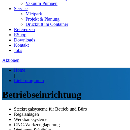
Vakuum-Pumpen
Service
Mietpark
Projekt & Planung
Druckluft im Container
Referenzen
EShop
Downloads
Kontakt
Jobs
Aktionen
Home
|
Lieferprogramm
Betriebseinrichtung
Steckregalsysteme für Betrieb und Büro
Regalanlagen
Werkbanksysteme
CNC-Werkzeuglagerung
Werkzeug Schränke